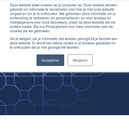
Deze website slaat cookies op je computer op. Deze cookies worden
Ga
Inloggen account
gebruikt om informatie te verzamelen over hoe je met onze website
naar
omgaat en om je te onthouden. We gebruiken deze informatie om je
surfervaring te verbeteren en personaliseren, en voor analyse en
de
meetgegevens over onze bezoekers, zowel op deze website als via
inhoud
andere media. Zie ons Privacybeleid voor meer informatie over de
cookies die we gebruiken.
Als je weigert, zal je informatie niet worden gevolgd bij je bezoek aan
deze website. Er wordt een kleine cookie in je browser geplaatst om
te onthouden dat je niet gevolgd wilt worden.
Improving
Accepteren
Weigeren
Medical Skills