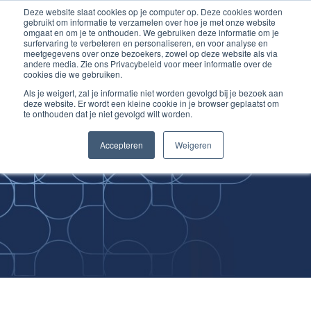
Deze website slaat cookies op je computer op. Deze cookies worden
Ga
Inloggen account
gebruikt om informatie te verzamelen over hoe je met onze website
naar
omgaat en om je te onthouden. We gebruiken deze informatie om je
surfervaring te verbeteren en personaliseren, en voor analyse en
de
meetgegevens over onze bezoekers, zowel op deze website als via
inhoud
andere media. Zie ons Privacybeleid voor meer informatie over de
cookies die we gebruiken.
Als je weigert, zal je informatie niet worden gevolgd bij je bezoek aan
deze website. Er wordt een kleine cookie in je browser geplaatst om
te onthouden dat je niet gevolgd wilt worden.
Improving
Accepteren
Weigeren
Medical Skills