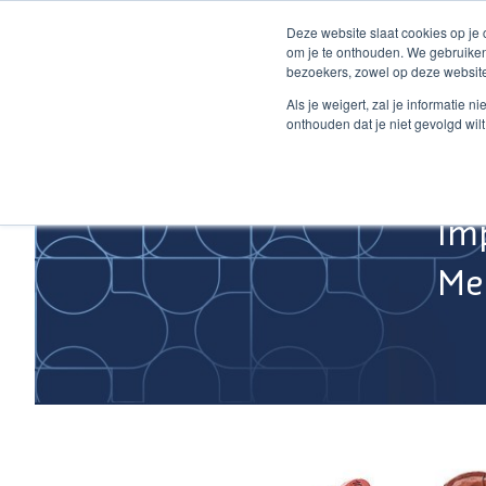
Ga
Deze website slaat cookies op je
naar
om je te onthouden. We gebruiken
de
bezoekers, zowel op deze website
inhoud
Home
Als je weigert, zal je informatie 
onthouden dat je niet gevolgd wil
Im
Med