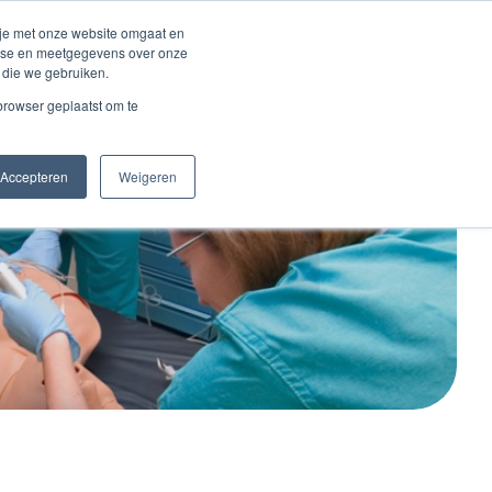
Inloggen account
 je met onze website omgaat en
alyse en meetgegevens over onze
 die we gebruiken.
Contact
 browser geplaatst om te
Accepteren
Weigeren