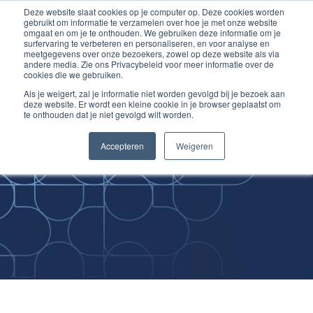
Deze website slaat cookies op je computer op. Deze cookies worden
Ga
Inloggen account
gebruikt om informatie te verzamelen over hoe je met onze website
naar
omgaat en om je te onthouden. We gebruiken deze informatie om je
surfervaring te verbeteren en personaliseren, en voor analyse en
de
meetgegevens over onze bezoekers, zowel op deze website als via
inhoud
andere media. Zie ons Privacybeleid voor meer informatie over de
cookies die we gebruiken.
Als je weigert, zal je informatie niet worden gevolgd bij je bezoek aan
deze website. Er wordt een kleine cookie in je browser geplaatst om
te onthouden dat je niet gevolgd wilt worden.
Improving
Accepteren
Weigeren
Medical Skills