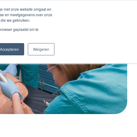
Inloggen account
 je met onze website omgaat en
alyse en meetgegevens over onze
 die we gebruiken.
Contact
 browser geplaatst om te
Accepteren
Weigeren