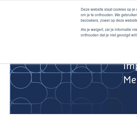
Ga
Deze website slaat cookies op je
naar
om je te onthouden. We gebruiken
de
bezoekers, zowel op deze website
inhoud
Home
Als je weigert, zal je informatie 
onthouden dat je niet gevolgd wil
Im
Med