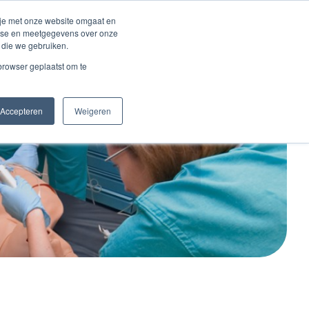
Inloggen account
 je met onze website omgaat en
alyse en meetgegevens over onze
 die we gebruiken.
Contact
 browser geplaatst om te
Accepteren
Weigeren