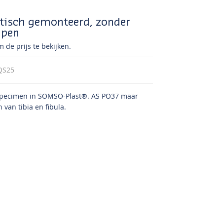
stisch gemonteerd, zonder
mpen
 de prijs te bekijken.
QS25
 specimen in SOMSO-Plast®.
AS PO37 maar
 van tibia en fibula.