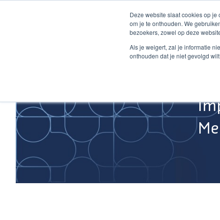
Ga
Deze website slaat cookies op je
naar
om je te onthouden. We gebruiken
de
bezoekers, zowel op deze website
inhoud
Home
Als je weigert, zal je informatie 
onthouden dat je niet gevolgd wil
Im
Med