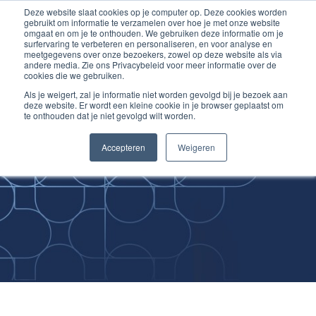
Deze website slaat cookies op je computer op. Deze cookies worden
Ga
Inloggen account
gebruikt om informatie te verzamelen over hoe je met onze website
naar
omgaat en om je te onthouden. We gebruiken deze informatie om je
surfervaring te verbeteren en personaliseren, en voor analyse en
de
meetgegevens over onze bezoekers, zowel op deze website als via
inhoud
andere media. Zie ons Privacybeleid voor meer informatie over de
cookies die we gebruiken.
Als je weigert, zal je informatie niet worden gevolgd bij je bezoek aan
deze website. Er wordt een kleine cookie in je browser geplaatst om
te onthouden dat je niet gevolgd wilt worden.
Improving
Accepteren
Weigeren
Medical Skills