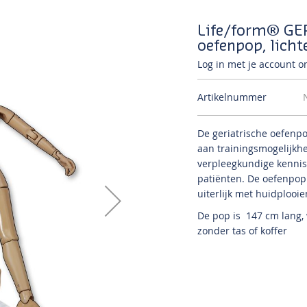
Life/form® GER
oefenpop, licht
Log in met je account om
Artikelnummer
De geriatrische oefenp
aan trainingsmogelijkh
verpleegkundige kennis
patiënten.
De oefenpop 
uiterlijk met huidplooie
De pop is
147 cm lang, 
zonder tas of koffer