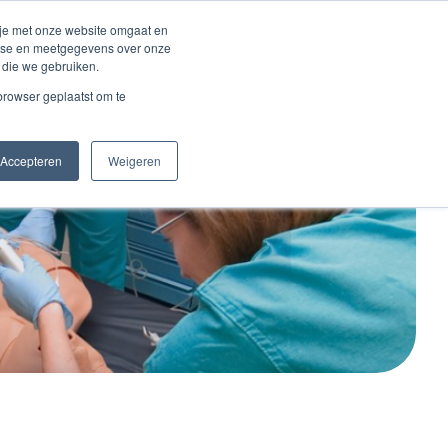
Inloggen account
 je met onze website omgaat en
alyse en meetgegevens over onze
 die we gebruiken.
Contact
 browser geplaatst om te
Accepteren
Weigeren