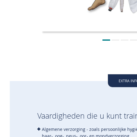
EXTRA IN
Vaardigheden die u kunt tr
Algemene verzorging - zoals persoonlijke hy
haar-, oog-, neus-, oor- en mondverzorging