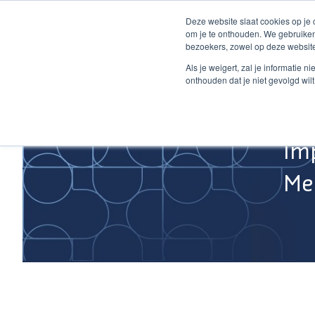
Ga
Deze website slaat cookies op je
naar
om je te onthouden. We gebruiken
de
bezoekers, zowel op deze website
inhoud
Home
Als je weigert, zal je informatie 
onthouden dat je niet gevolgd wil
Im
Med