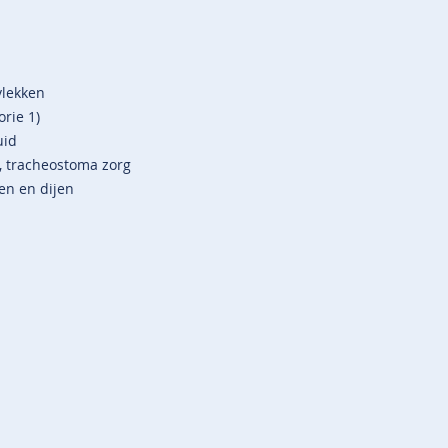
vlekken
rie 1)
uid
, tracheostoma zorg
en en dijen