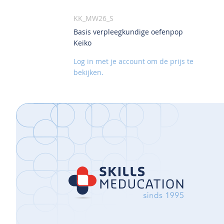
KK_MW26_S
Basis verpleegkundige oefenpop
VOEG
Keiko
TOE
AAN
Log in met je account om de prijs te
VERLANGLIJST
bekijken.