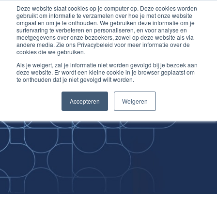
Deze website slaat cookies op je computer op. Deze cookies worden
Ga
Inloggen account
gebruikt om informatie te verzamelen over hoe je met onze website
naar
omgaat en om je te onthouden. We gebruiken deze informatie om je
surfervaring te verbeteren en personaliseren, en voor analyse en
de
meetgegevens over onze bezoekers, zowel op deze website als via
inhoud
andere media. Zie ons Privacybeleid voor meer informatie over de
cookies die we gebruiken.
Als je weigert, zal je informatie niet worden gevolgd bij je bezoek aan
deze website. Er wordt een kleine cookie in je browser geplaatst om
te onthouden dat je niet gevolgd wilt worden.
Improving
Accepteren
Weigeren
Medical Skills