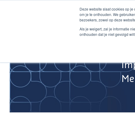
Ga
Deze website slaat cookies op je
naar
om je te onthouden. We gebruiken
de
bezoekers, zowel op deze website
inhoud
Home
Als je weigert, zal je informatie 
onthouden dat je niet gevolgd wil
Im
Med