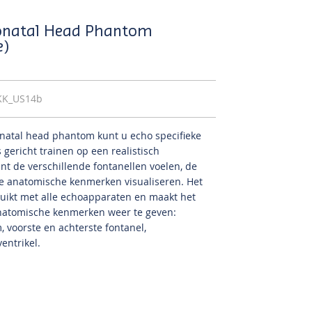
onatal Head Phantom
e)
KK_US14b
natal head phantom kunt u echo specifieke
gericht trainen op een realistisch
t de verschillende fontanellen voelen, de
de anatomische kenmerken visualiseren. Het
ikt met alle echoapparaten en maakt het
natomische kenmerken weer te geven:
 voorste en achterste fontanel,
ventrikel.