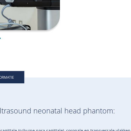
FORMATIE
ultrasound neonatal head phantom:
ittale (schuine para sagittale), coronale en transversale vlakken 