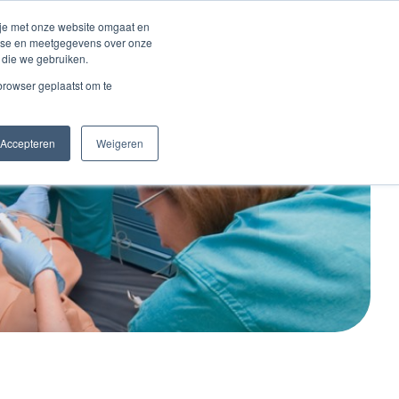
Inloggen account
 je met onze website omgaat en
alyse en meetgegevens over onze
 die we gebruiken.
Contact
 browser geplaatst om te
Accepteren
Weigeren