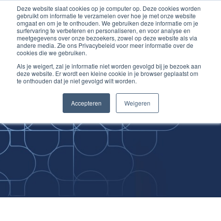
Deze website slaat cookies op je computer op. Deze cookies worden
Ga
Inloggen account
gebruikt om informatie te verzamelen over hoe je met onze website
naar
omgaat en om je te onthouden. We gebruiken deze informatie om je
surfervaring te verbeteren en personaliseren, en voor analyse en
de
meetgegevens over onze bezoekers, zowel op deze website als via
inhoud
andere media. Zie ons Privacybeleid voor meer informatie over de
cookies die we gebruiken.
Als je weigert, zal je informatie niet worden gevolgd bij je bezoek aan
deze website. Er wordt een kleine cookie in je browser geplaatst om
te onthouden dat je niet gevolgd wilt worden.
Improving
Accepteren
Weigeren
Medical Skills