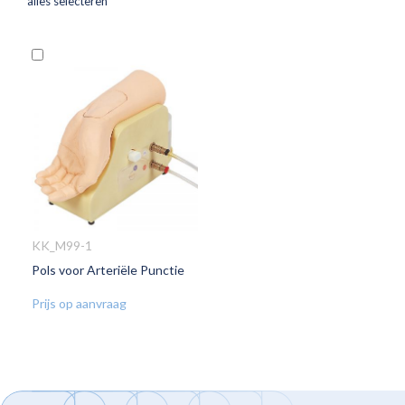
alles selecteren
In
Winkelwagen
KK_M99-1
Pols voor Arteriële Punctie
VOEG
TOE
Prijs op aanvraag
AAN
VERLANGLIJST