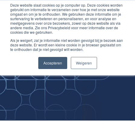
Deze website slaat cookies op je computer op. Deze cookies worden
Ga
Inloggen account
gebruikt om informatie te verzamelen over hoe je met onze website
naar
omgaat en om je te onthouden. We gebruiken deze informatie om je
surfervaring te verbeteren en personaliseren, en voor analyse en
de
meetgegevens over onze bezoekers, zowel op deze website als via
inhoud
andere media. Zie ons Privacybeleid voor meer informatie over de
cookies die we gebruiken.
Als je weigert, zal je informatie niet worden gevolgd bij je bezoek aan
deze website. Er wordt een kleine cookie in je browser geplaatst om
te onthouden dat je niet gevolgd wilt worden.
Improving
Accepteren
Weigeren
Medical Skills