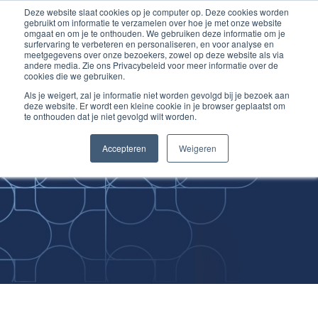
Deze website slaat cookies op je computer op. Deze cookies worden
Ga
Inloggen account
gebruikt om informatie te verzamelen over hoe je met onze website
naar
omgaat en om je te onthouden. We gebruiken deze informatie om je
surfervaring te verbeteren en personaliseren, en voor analyse en
de
meetgegevens over onze bezoekers, zowel op deze website als via
inhoud
andere media. Zie ons Privacybeleid voor meer informatie over de
cookies die we gebruiken.
Als je weigert, zal je informatie niet worden gevolgd bij je bezoek aan
deze website. Er wordt een kleine cookie in je browser geplaatst om
te onthouden dat je niet gevolgd wilt worden.
Improving
Accepteren
Weigeren
Medical Skills