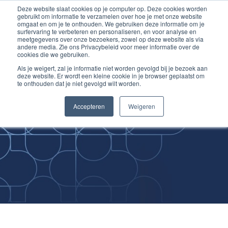
Deze website slaat cookies op je computer op. Deze cookies worden
Ga
Inloggen account
gebruikt om informatie te verzamelen over hoe je met onze website
naar
omgaat en om je te onthouden. We gebruiken deze informatie om je
surfervaring te verbeteren en personaliseren, en voor analyse en
de
meetgegevens over onze bezoekers, zowel op deze website als via
inhoud
andere media. Zie ons Privacybeleid voor meer informatie over de
cookies die we gebruiken.
Als je weigert, zal je informatie niet worden gevolgd bij je bezoek aan
deze website. Er wordt een kleine cookie in je browser geplaatst om
te onthouden dat je niet gevolgd wilt worden.
Improving
Accepteren
Weigeren
Medical Skills