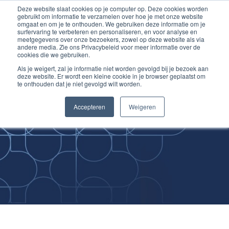
Deze website slaat cookies op je computer op. Deze cookies worden
Ga
Inloggen account
gebruikt om informatie te verzamelen over hoe je met onze website
naar
omgaat en om je te onthouden. We gebruiken deze informatie om je
surfervaring te verbeteren en personaliseren, en voor analyse en
de
meetgegevens over onze bezoekers, zowel op deze website als via
inhoud
andere media. Zie ons Privacybeleid voor meer informatie over de
cookies die we gebruiken.
Als je weigert, zal je informatie niet worden gevolgd bij je bezoek aan
deze website. Er wordt een kleine cookie in je browser geplaatst om
te onthouden dat je niet gevolgd wilt worden.
Improving
Accepteren
Weigeren
Medical Skills