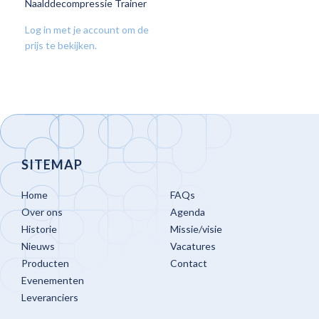
Naalddecompressie Trainer
VOEG
TOE
Log in met je account om de
AAN
prijs te bekijken.
VERLANGLIJST
SITEMAP
Home
FAQs
Over ons
Agenda
Historie
Missie/visie
Nieuws
Vacatures
Producten
Contact
Evenementen
Leveranciers