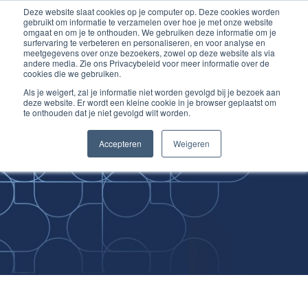
Deze website slaat cookies op je computer op. Deze cookies worden
Ga
Inloggen account
gebruikt om informatie te verzamelen over hoe je met onze website
naar
omgaat en om je te onthouden. We gebruiken deze informatie om je
surfervaring te verbeteren en personaliseren, en voor analyse en
de
meetgegevens over onze bezoekers, zowel op deze website als via
inhoud
andere media. Zie ons Privacybeleid voor meer informatie over de
cookies die we gebruiken.
Als je weigert, zal je informatie niet worden gevolgd bij je bezoek aan
deze website. Er wordt een kleine cookie in je browser geplaatst om
te onthouden dat je niet gevolgd wilt worden.
Improving
Accepteren
Weigeren
Medical Skills