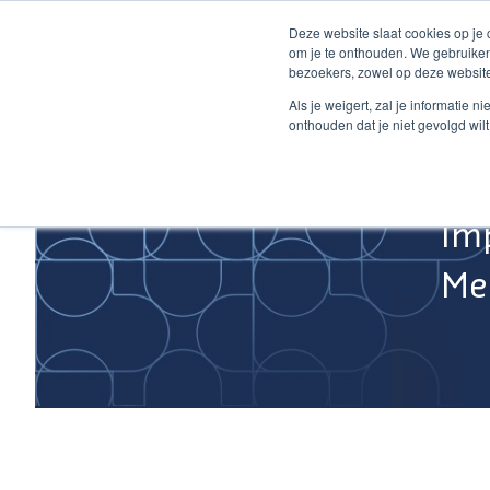
Ga
Deze website slaat cookies op je
naar
om je te onthouden. We gebruiken
de
bezoekers, zowel op deze website
inhoud
Home
Als je weigert, zal je informatie 
onthouden dat je niet gevolgd wil
Im
Med