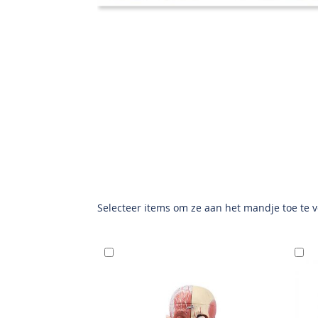
Selecteer items om ze aan het mandje toe te 
In
I
Winkelwagen
W