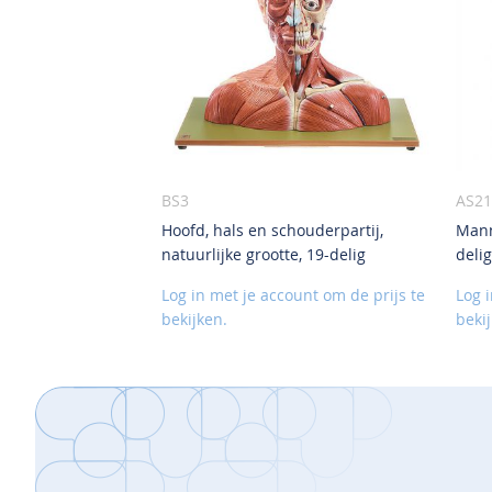
BS3
AS21
Hoofd, hals en schouderpartij,
Mann
VOEG
natuurlijke grootte, 19-delig
delig
TOE
AAN
Log in met je account om de prijs te
Log 
VERLANGLIJST
bekijken.
beki