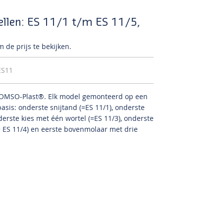
llen: ES 11/1 t/m ES 11/5,
 de prijs te bekijken.
ES11
 SOMSO-Plast®.
Elk model gemonteerd op een
sis: onderste snijtand (=ES 11/1), onderste
derste kies met één wortel (=ES 11/3), onderste
= ES 11/4) en eerste bovenmolaar met drie