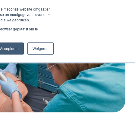
Inloggen account
 je met onze website omgaat en
alyse en meetgegevens over onze
 die we gebruiken.
Contact
 browser geplaatst om te
Accepteren
Weigeren