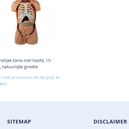
elijke torso met hoofd, 15-
VOEG
, natuurlijke grootte
TOE
AAN
in met je account om de prijs te
VERLANGLIJST
jken.
SITEMAP
DISCLAIMER