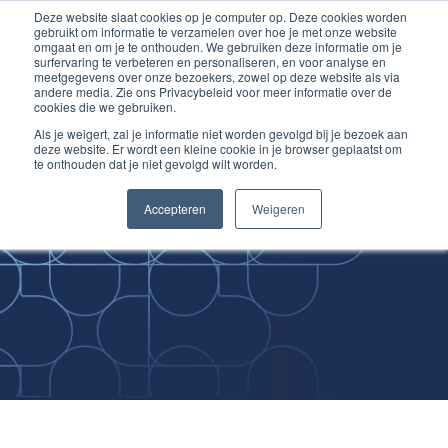
Deze website slaat cookies op je computer op. Deze cookies worden
Ga
Inloggen account
gebruikt om informatie te verzamelen over hoe je met onze website
naar
omgaat en om je te onthouden. We gebruiken deze informatie om je
surfervaring te verbeteren en personaliseren, en voor analyse en
de
meetgegevens over onze bezoekers, zowel op deze website als via
inhoud
andere media. Zie ons Privacybeleid voor meer informatie over de
cookies die we gebruiken.
Als je weigert, zal je informatie niet worden gevolgd bij je bezoek aan
deze website. Er wordt een kleine cookie in je browser geplaatst om
te onthouden dat je niet gevolgd wilt worden.
Improving
Accepteren
Weigeren
Medical Skills