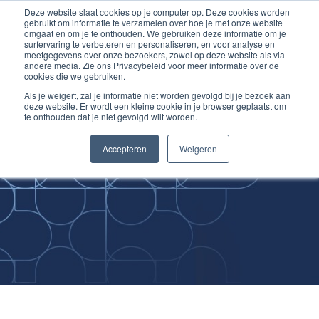
Deze website slaat cookies op je computer op. Deze cookies worden
Ga
Inloggen account
gebruikt om informatie te verzamelen over hoe je met onze website
naar
omgaat en om je te onthouden. We gebruiken deze informatie om je
surfervaring te verbeteren en personaliseren, en voor analyse en
de
meetgegevens over onze bezoekers, zowel op deze website als via
inhoud
andere media. Zie ons Privacybeleid voor meer informatie over de
cookies die we gebruiken.
Als je weigert, zal je informatie niet worden gevolgd bij je bezoek aan
deze website. Er wordt een kleine cookie in je browser geplaatst om
te onthouden dat je niet gevolgd wilt worden.
Improving
Accepteren
Weigeren
Medical Skills