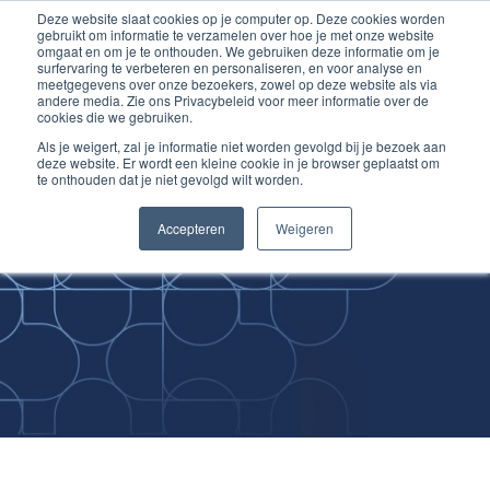
Deze website slaat cookies op je computer op. Deze cookies worden
Ga
Inloggen account
gebruikt om informatie te verzamelen over hoe je met onze website
naar
omgaat en om je te onthouden. We gebruiken deze informatie om je
surfervaring te verbeteren en personaliseren, en voor analyse en
de
meetgegevens over onze bezoekers, zowel op deze website als via
inhoud
andere media. Zie ons Privacybeleid voor meer informatie over de
cookies die we gebruiken.
Als je weigert, zal je informatie niet worden gevolgd bij je bezoek aan
deze website. Er wordt een kleine cookie in je browser geplaatst om
te onthouden dat je niet gevolgd wilt worden.
Improving
Accepteren
Weigeren
Medical Skills