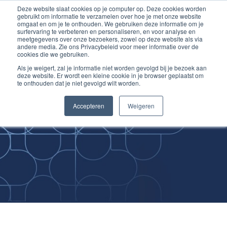
Deze website slaat cookies op je computer op. Deze cookies worden
Ga
Inloggen account
gebruikt om informatie te verzamelen over hoe je met onze website
naar
omgaat en om je te onthouden. We gebruiken deze informatie om je
surfervaring te verbeteren en personaliseren, en voor analyse en
de
meetgegevens over onze bezoekers, zowel op deze website als via
inhoud
andere media. Zie ons Privacybeleid voor meer informatie over de
cookies die we gebruiken.
Als je weigert, zal je informatie niet worden gevolgd bij je bezoek aan
deze website. Er wordt een kleine cookie in je browser geplaatst om
te onthouden dat je niet gevolgd wilt worden.
Improving
Accepteren
Weigeren
Medical Skills