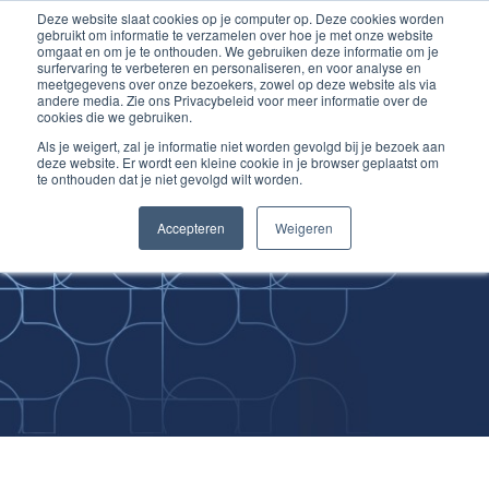
Deze website slaat cookies op je computer op. Deze cookies worden
Ga
Inloggen account
gebruikt om informatie te verzamelen over hoe je met onze website
naar
omgaat en om je te onthouden. We gebruiken deze informatie om je
surfervaring te verbeteren en personaliseren, en voor analyse en
de
meetgegevens over onze bezoekers, zowel op deze website als via
inhoud
andere media. Zie ons Privacybeleid voor meer informatie over de
cookies die we gebruiken.
Als je weigert, zal je informatie niet worden gevolgd bij je bezoek aan
deze website. Er wordt een kleine cookie in je browser geplaatst om
te onthouden dat je niet gevolgd wilt worden.
Improving
Accepteren
Weigeren
Medical Skills