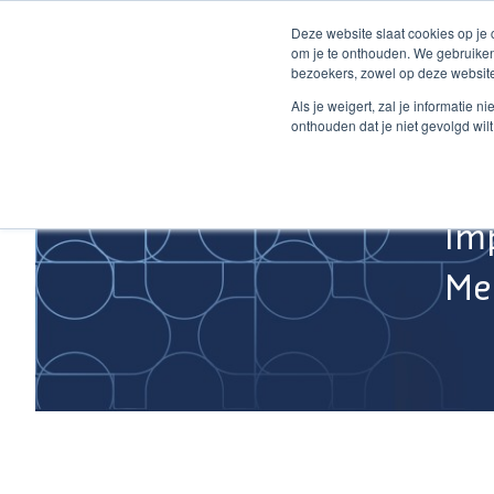
Ga
Deze website slaat cookies op je
naar
om je te onthouden. We gebruiken
de
bezoekers, zowel op deze website
inhoud
Home
Als je weigert, zal je informatie 
onthouden dat je niet gevolgd wil
Im
Med