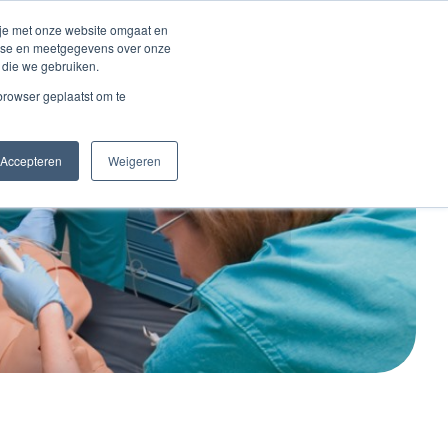
Inloggen account
 je met onze website omgaat en
alyse en meetgegevens over onze
 die we gebruiken.
Contact
 browser geplaatst om te
Accepteren
Weigeren