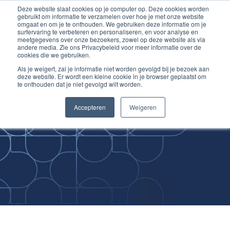
Deze website slaat cookies op je computer op. Deze cookies worden
Ga
Inloggen account
gebruikt om informatie te verzamelen over hoe je met onze website
naar
omgaat en om je te onthouden. We gebruiken deze informatie om je
surfervaring te verbeteren en personaliseren, en voor analyse en
de
meetgegevens over onze bezoekers, zowel op deze website als via
inhoud
andere media. Zie ons Privacybeleid voor meer informatie over de
cookies die we gebruiken.
Als je weigert, zal je informatie niet worden gevolgd bij je bezoek aan
deze website. Er wordt een kleine cookie in je browser geplaatst om
te onthouden dat je niet gevolgd wilt worden.
Improving
Accepteren
Weigeren
Medical Skills