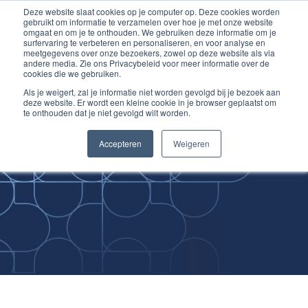
Deze website slaat cookies op je computer op. Deze cookies worden
Ga
Inloggen account
gebruikt om informatie te verzamelen over hoe je met onze website
naar
omgaat en om je te onthouden. We gebruiken deze informatie om je
surfervaring te verbeteren en personaliseren, en voor analyse en
de
meetgegevens over onze bezoekers, zowel op deze website als via
inhoud
andere media. Zie ons Privacybeleid voor meer informatie over de
cookies die we gebruiken.
Als je weigert, zal je informatie niet worden gevolgd bij je bezoek aan
deze website. Er wordt een kleine cookie in je browser geplaatst om
te onthouden dat je niet gevolgd wilt worden.
Improving
Accepteren
Weigeren
Medical Skills