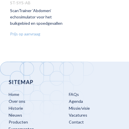
ST-SYS-AB
ScanTrainer ‘Abdomen’
VOEG
echosimulator voor het
TOE
buikgebied en spoedgevallen
AAN
VERLANGLIJST
Prijs op aanvraag
SITEMAP
Home
FAQs
Over ons
Agenda
Historie
Missie/visie
Nieuws
Vacatures
Producten
Contact
Evenementen