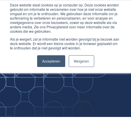
Deze website slaat cookies op je computer op. Deze cookies worden
Ga
Inloggen account
gebruikt om informatie te verzamelen over hoe je met onze website
naar
omgaat en om je te onthouden. We gebruiken deze informatie om je
surfervaring te verbeteren en personaliseren, en voor analyse en
de
meetgegevens over onze bezoekers, zowel op deze website als via
inhoud
andere media. Zie ons Privacybeleid voor meer informatie over de
cookies die we gebruiken.
Als je weigert, zal je informatie niet worden gevolgd bij je bezoek aan
deze website. Er wordt een kleine cookie in je browser geplaatst om
te onthouden dat je niet gevolgd wilt worden.
Improving
Accepteren
Weigeren
Medical Skills