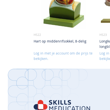
HS22
HS23
Hart op middenrifsokkel, 8-delig
Longkw
longbl
Log in met je account om de prijs te
Log in
bekijken.
bekijk