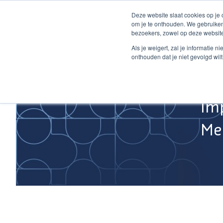
Ga
Deze website slaat cookies op je
naar
om je te onthouden. We gebruiken
de
bezoekers, zowel op deze website
inhoud
Home
Als je weigert, zal je informatie 
onthouden dat je niet gevolgd wil
Im
Med