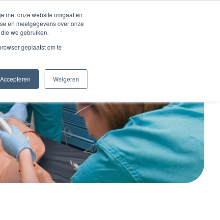
Inloggen account
 je met onze website omgaat en
alyse en meetgegevens over onze
 die we gebruiken.
Contact
 browser geplaatst om te
Accepteren
Weigeren