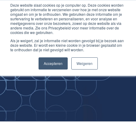
Deze website slaat cookies op je computer op. Deze cookies worden
Ga
Inloggen account
gebruikt om informatie te verzamelen over hoe je met onze website
naar
omgaat en om je te onthouden. We gebruiken deze informatie om je
surfervaring te verbeteren en personaliseren, en voor analyse en
de
meetgegevens over onze bezoekers, zowel op deze website als via
inhoud
andere media. Zie ons Privacybeleid voor meer informatie over de
cookies die we gebruiken.
Als je weigert, zal je informatie niet worden gevolgd bij je bezoek aan
deze website. Er wordt een kleine cookie in je browser geplaatst om
te onthouden dat je niet gevolgd wilt worden.
Improving
Accepteren
Weigeren
Medical Skills