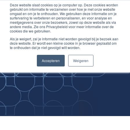
Deze website slaat cookies op je computer op. Deze cookies worden
Ga
Inloggen account
gebruikt om informatie te verzamelen over hoe je met onze website
naar
omgaat en om je te onthouden. We gebruiken deze informatie om je
surfervaring te verbeteren en personaliseren, en voor analyse en
de
meetgegevens over onze bezoekers, zowel op deze website als via
inhoud
andere media. Zie ons Privacybeleid voor meer informatie over de
cookies die we gebruiken.
Als je weigert, zal je informatie niet worden gevolgd bij je bezoek aan
deze website. Er wordt een kleine cookie in je browser geplaatst om
te onthouden dat je niet gevolgd wilt worden.
Improving
Accepteren
Weigeren
Medical Skills