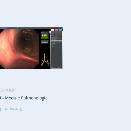
nkelwagen
MD-PULM
 - Module Pulmonologie
VOEG
TOE
op aanvraag
AAN
VERLANGLIJST