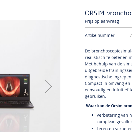
ORSIM broncho
Prijs op aanvraag
Artikelnummer
De bronchoscopiesimula
realistisch te oefenen 
Met behulp van de simu
uitgebreide trainingss
diagnostische ingrepen
Compact in omvang en la
eenvoudig en intuïtief 
gebruiken.
Waar kan de Orsim bron
Verbetering van h
complexe gevalle
Leren en verbete