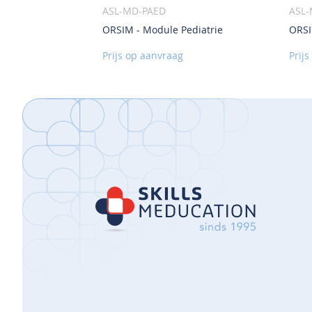
ASL-MD-PAED
ASL
ORSIM - Module Pediatrie
ORSI
VOEG
TOE
Prijs op aanvraag
Prij
AAN
VERLANGLIJST