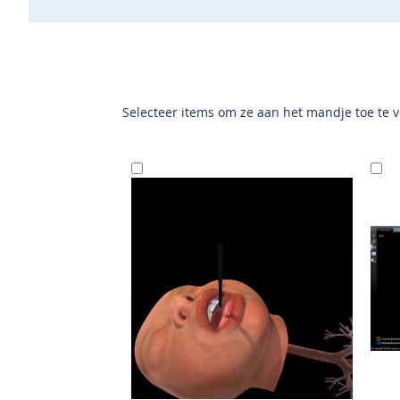
Selecteer items om ze aan het mandje toe te 
In
I
Winkelwagen
W