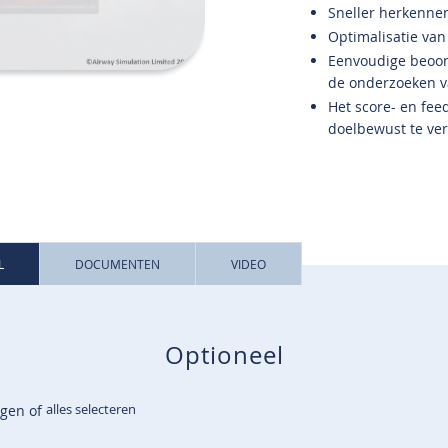
Sneller herkenne
Optimalisatie van
Eenvoudige beoord
de onderzoeken v
Het score- en fe
doelbewust te ve
L
DOCUMENTEN
VIDEO
Optioneel
alles selecteren
egen of