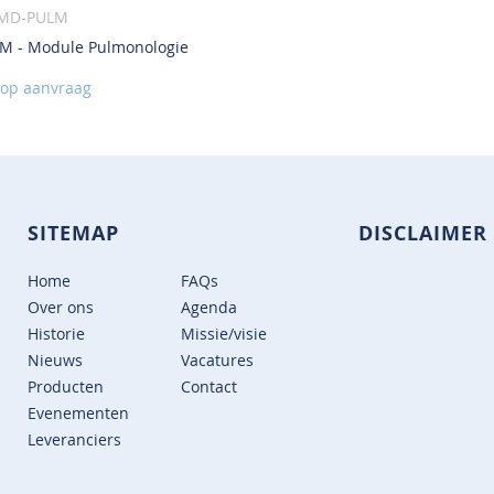
-MD-PULM
M - Module Pulmonologie
VOEG
TOE
s op aanvraag
AAN
VERLANGLIJST
SITEMAP
DISCLAIMER
Home
FAQs
Over ons
Agenda
Historie
Missie/visie
Nieuws
Vacatures
Producten
Contact
Evenementen
Leveranciers