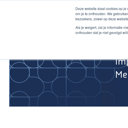
Ga
Deze website slaat cookies op je
naar
om je te onthouden. We gebruiken
de
bezoekers, zowel op deze website
inhoud
Home
Als je weigert, zal je informatie 
onthouden dat je niet gevolgd wil
Im
Med