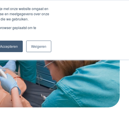
Inloggen account
 je met onze website omgaat en
alyse en meetgegevens over onze
 die we gebruiken.
Contact
 browser geplaatst om te
Accepteren
Weigeren