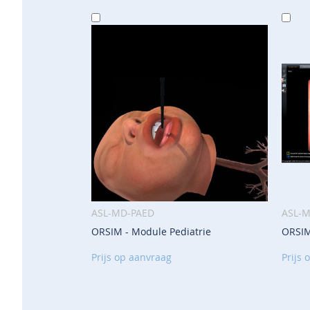
In
In
Winkelwagen
Wi
ASL-MD-PAED
ASL-
ORSIM - Module Pediatrie
ORSIM
VOEG
TOE
Prijs op aanvraag
Prijs 
AAN
VERLANGLIJST