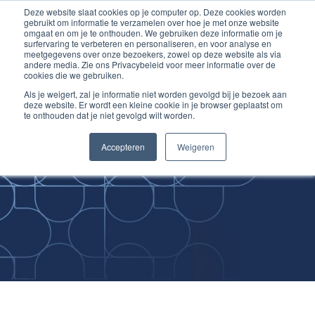
Deze website slaat cookies op je computer op. Deze cookies worden
Ga
Inloggen account
gebruikt om informatie te verzamelen over hoe je met onze website
naar
omgaat en om je te onthouden. We gebruiken deze informatie om je
surfervaring te verbeteren en personaliseren, en voor analyse en
de
meetgegevens over onze bezoekers, zowel op deze website als via
inhoud
andere media. Zie ons Privacybeleid voor meer informatie over de
cookies die we gebruiken.
Als je weigert, zal je informatie niet worden gevolgd bij je bezoek aan
deze website. Er wordt een kleine cookie in je browser geplaatst om
te onthouden dat je niet gevolgd wilt worden.
Improving
Accepteren
Weigeren
Medical Skills