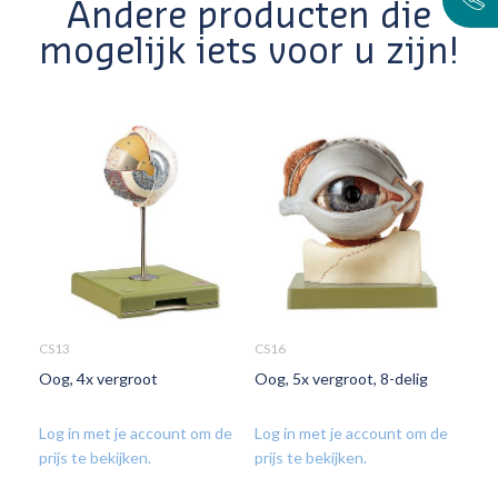
Andere producten die
mogelijk iets voor u zijn!
CS13
CS16
CS2
Oog, 4x vergroot
Oog, 5x vergroot, 8-delig
Oog
verg
Log in met je account om de
Log in met je account om de
Log
prijs te bekijken.
prijs te bekijken.
prij