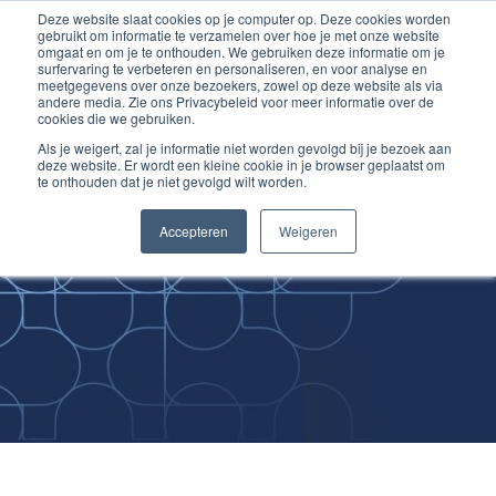
Deze website slaat cookies op je computer op. Deze cookies worden
Ga
Inloggen account
gebruikt om informatie te verzamelen over hoe je met onze website
naar
omgaat en om je te onthouden. We gebruiken deze informatie om je
surfervaring te verbeteren en personaliseren, en voor analyse en
de
meetgegevens over onze bezoekers, zowel op deze website als via
inhoud
andere media. Zie ons Privacybeleid voor meer informatie over de
cookies die we gebruiken.
Als je weigert, zal je informatie niet worden gevolgd bij je bezoek aan
deze website. Er wordt een kleine cookie in je browser geplaatst om
te onthouden dat je niet gevolgd wilt worden.
Improving
Accepteren
Weigeren
Medical Skills