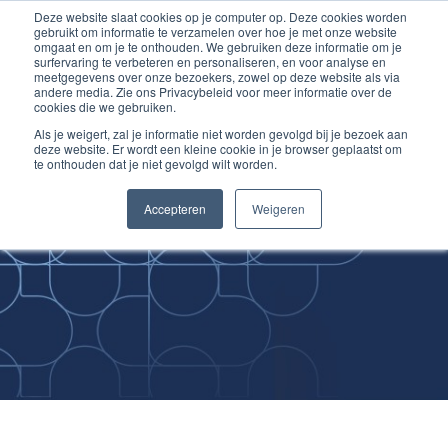
Deze website slaat cookies op je computer op. Deze cookies worden
Ga
Inloggen account
gebruikt om informatie te verzamelen over hoe je met onze website
naar
omgaat en om je te onthouden. We gebruiken deze informatie om je
surfervaring te verbeteren en personaliseren, en voor analyse en
de
meetgegevens over onze bezoekers, zowel op deze website als via
inhoud
andere media. Zie ons Privacybeleid voor meer informatie over de
cookies die we gebruiken.
Als je weigert, zal je informatie niet worden gevolgd bij je bezoek aan
deze website. Er wordt een kleine cookie in je browser geplaatst om
te onthouden dat je niet gevolgd wilt worden.
Improving
Accepteren
Weigeren
Medical Skills