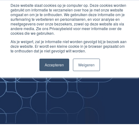
Deze website slaat cookies op je computer op. Deze cookies worden
Ga
Inloggen account
gebruikt om informatie te verzamelen over hoe je met onze website
naar
omgaat en om je te onthouden. We gebruiken deze informatie om je
surfervaring te verbeteren en personaliseren, en voor analyse en
de
meetgegevens over onze bezoekers, zowel op deze website als via
inhoud
andere media. Zie ons Privacybeleid voor meer informatie over de
cookies die we gebruiken.
Als je weigert, zal je informatie niet worden gevolgd bij je bezoek aan
deze website. Er wordt een kleine cookie in je browser geplaatst om
te onthouden dat je niet gevolgd wilt worden.
Improving
Accepteren
Weigeren
Medical Skills