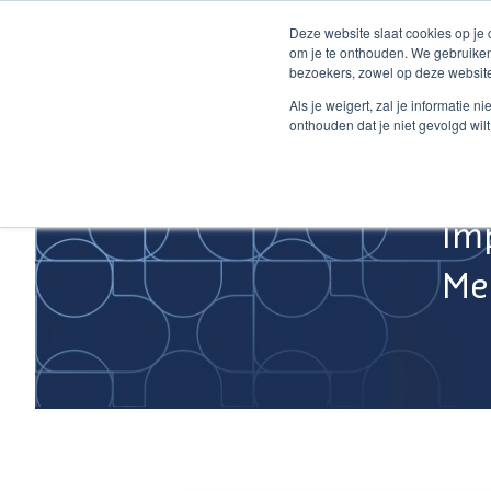
Ga
Deze website slaat cookies op je
naar
om je te onthouden. We gebruiken
de
bezoekers, zowel op deze website
inhoud
Home
Als je weigert, zal je informatie 
onthouden dat je niet gevolgd wil
Im
Med