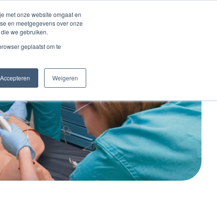
Inloggen account
 je met onze website omgaat en
alyse en meetgegevens over onze
 die we gebruiken.
Contact
 browser geplaatst om te
Accepteren
Weigeren