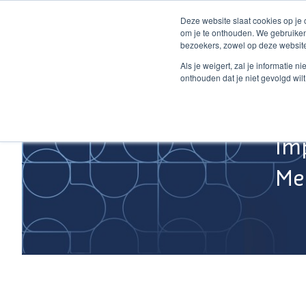
Ga
Deze website slaat cookies op je
naar
om je te onthouden. We gebruiken
de
bezoekers, zowel op deze website
inhoud
Home
Als je weigert, zal je informatie 
onthouden dat je niet gevolgd wil
Im
Med