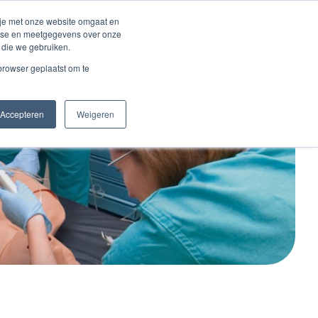
Inloggen account
 je met onze website omgaat en
alyse en meetgegevens over onze
 die we gebruiken.
Contact
 browser geplaatst om te
Accepteren
Weigeren