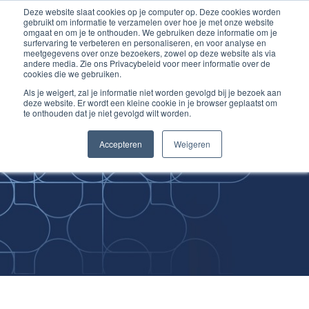
Deze website slaat cookies op je computer op. Deze cookies worden
Ga
Inloggen account
gebruikt om informatie te verzamelen over hoe je met onze website
naar
omgaat en om je te onthouden. We gebruiken deze informatie om je
surfervaring te verbeteren en personaliseren, en voor analyse en
de
meetgegevens over onze bezoekers, zowel op deze website als via
inhoud
andere media. Zie ons Privacybeleid voor meer informatie over de
cookies die we gebruiken.
Als je weigert, zal je informatie niet worden gevolgd bij je bezoek aan
deze website. Er wordt een kleine cookie in je browser geplaatst om
te onthouden dat je niet gevolgd wilt worden.
Improving
Accepteren
Weigeren
Medical Skills