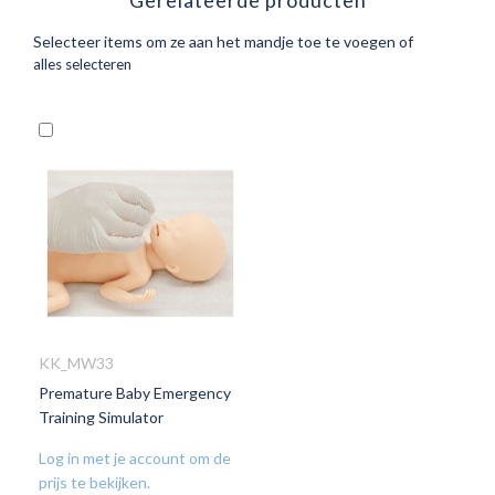
Gerelateerde producten
Selecteer items om ze aan het mandje toe te voegen of
alles selecteren
In
Winkelwagen
KK_MW33
Premature Baby Emergency
VOEG
Training Simulator
TOE
AAN
Log in met je account om de
VERLANGLIJST
prijs te bekijken.