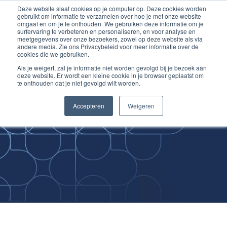
Deze website slaat cookies op je computer op. Deze cookies worden
Ga
Inloggen account
gebruikt om informatie te verzamelen over hoe je met onze website
naar
omgaat en om je te onthouden. We gebruiken deze informatie om je
surfervaring te verbeteren en personaliseren, en voor analyse en
de
meetgegevens over onze bezoekers, zowel op deze website als via
inhoud
andere media. Zie ons Privacybeleid voor meer informatie over de
cookies die we gebruiken.
Als je weigert, zal je informatie niet worden gevolgd bij je bezoek aan
deze website. Er wordt een kleine cookie in je browser geplaatst om
te onthouden dat je niet gevolgd wilt worden.
Improving
Accepteren
Weigeren
Medical Skills