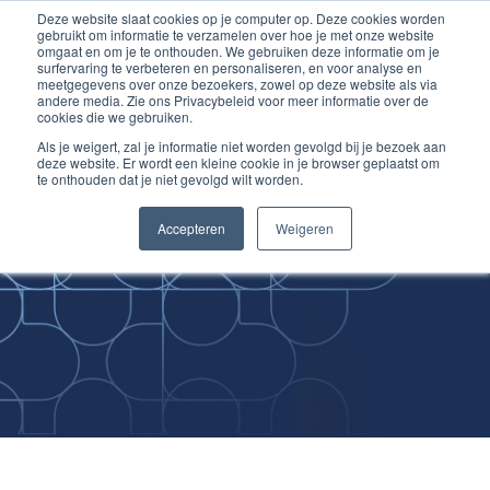
Deze website slaat cookies op je computer op. Deze cookies worden
Ga
Inloggen account
gebruikt om informatie te verzamelen over hoe je met onze website
naar
omgaat en om je te onthouden. We gebruiken deze informatie om je
surfervaring te verbeteren en personaliseren, en voor analyse en
de
meetgegevens over onze bezoekers, zowel op deze website als via
inhoud
andere media. Zie ons Privacybeleid voor meer informatie over de
cookies die we gebruiken.
Als je weigert, zal je informatie niet worden gevolgd bij je bezoek aan
deze website. Er wordt een kleine cookie in je browser geplaatst om
te onthouden dat je niet gevolgd wilt worden.
Improving
Accepteren
Weigeren
Medical Skills