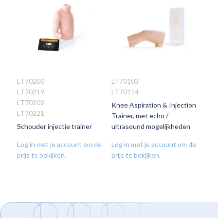
LT70200
LT70103
LT70219
LT70114
VOEG
VOEG
LT70202
Knee Aspiration & Injection
TOE
TOE
LT70221
Trainer, met echo /
AAN
AAN
Schouder injectie trainer
ultrasound mogelijkheden
VERLANGLIJST
VERLANGLIJST
Log in met je account om de
Log in met je account om de
prijs te bekijken.
prijs te bekijken.