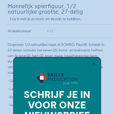
Mannelijk spierfiguur, 1/2
natuurlijke grootte, 27-delig
Log in met je account om de prijs te bekijken.
Artikelnummer
AS1
Ongeveer 1/2 natuurlijke maat, in SOMSO-Plast®.
Scheidt in
27 delen: schedel, hersenen (2), borst- en buikwand, helften
van de long (2), hart (2), lever, maag, twaalfvingerige darm,
dunne en dikke darm, rechterarm, linkerarm met vier
verwijderbare spieren , spieren van het been (9), lichaam.
Op
standaard en groene sokkel.
Hoogte: figuur 82 cm.
- Gewicht: 7,7 kg
- Lengte: 38 cm
- Breedte: 56 cm
- Hoogte: 89 cm