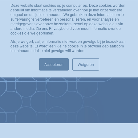
Deze website slaat cookies op je computer op. Deze cookies worden
Ga
Inloggen account
gebruikt om informatie te verzamelen over hoe je met onze website
naar
omgaat en om je te onthouden. We gebruiken deze informatie om je
surfervaring te verbeteren en personaliseren, en voor analyse en
de
meetgegevens over onze bezoekers, zowel op deze website als via
inhoud
andere media. Zie ons Privacybeleid voor meer informatie over de
cookies die we gebruiken.
Als je weigert, zal je informatie niet worden gevolgd bij je bezoek aan
deze website. Er wordt een kleine cookie in je browser geplaatst om
te onthouden dat je niet gevolgd wilt worden.
Improving
Accepteren
Weigeren
Medical Skills