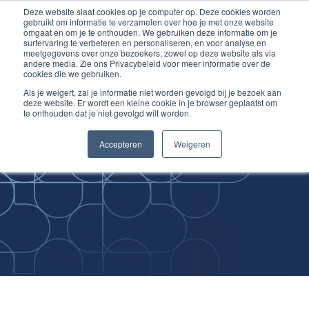
Deze website slaat cookies op je computer op. Deze cookies worden
Ga
Inloggen account
gebruikt om informatie te verzamelen over hoe je met onze website
naar
omgaat en om je te onthouden. We gebruiken deze informatie om je
surfervaring te verbeteren en personaliseren, en voor analyse en
de
meetgegevens over onze bezoekers, zowel op deze website als via
inhoud
andere media. Zie ons Privacybeleid voor meer informatie over de
cookies die we gebruiken.
Als je weigert, zal je informatie niet worden gevolgd bij je bezoek aan
deze website. Er wordt een kleine cookie in je browser geplaatst om
te onthouden dat je niet gevolgd wilt worden.
Improving
Accepteren
Weigeren
Medical Skills