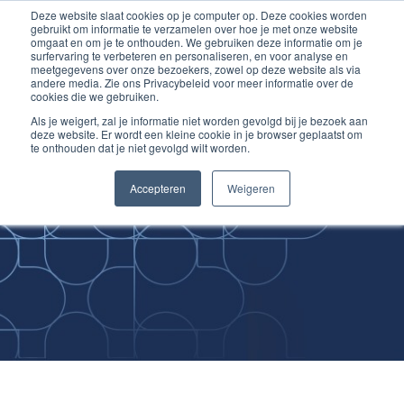
Deze website slaat cookies op je computer op. Deze cookies worden
Ga
Inloggen account
gebruikt om informatie te verzamelen over hoe je met onze website
naar
omgaat en om je te onthouden. We gebruiken deze informatie om je
surfervaring te verbeteren en personaliseren, en voor analyse en
de
meetgegevens over onze bezoekers, zowel op deze website als via
inhoud
andere media. Zie ons Privacybeleid voor meer informatie over de
cookies die we gebruiken.
Als je weigert, zal je informatie niet worden gevolgd bij je bezoek aan
deze website. Er wordt een kleine cookie in je browser geplaatst om
te onthouden dat je niet gevolgd wilt worden.
Improving
Accepteren
Weigeren
Medical Skills