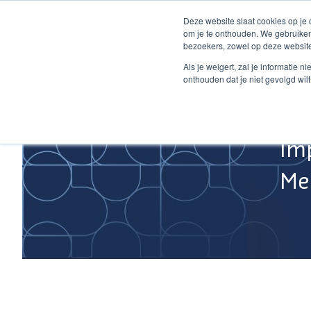
Ga
Deze website slaat cookies op je
naar
om je te onthouden. We gebruiken
de
bezoekers, zowel op deze website
inhoud
Home
Als je weigert, zal je informatie 
onthouden dat je niet gevolgd wil
Im
Med