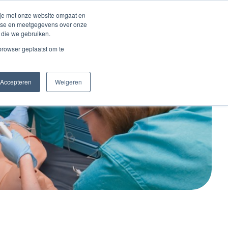
Inloggen account
 je met onze website omgaat en
alyse en meetgegevens over onze
 die we gebruiken.
Contact
 browser geplaatst om te
Accepteren
Weigeren