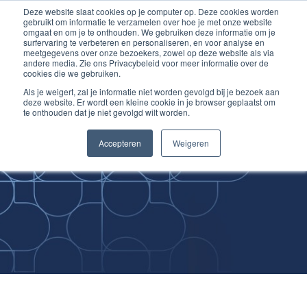
Deze website slaat cookies op je computer op. Deze cookies worden
Ga
Inloggen account
gebruikt om informatie te verzamelen over hoe je met onze website
naar
omgaat en om je te onthouden. We gebruiken deze informatie om je
surfervaring te verbeteren en personaliseren, en voor analyse en
de
meetgegevens over onze bezoekers, zowel op deze website als via
inhoud
andere media. Zie ons Privacybeleid voor meer informatie over de
cookies die we gebruiken.
Als je weigert, zal je informatie niet worden gevolgd bij je bezoek aan
deze website. Er wordt een kleine cookie in je browser geplaatst om
te onthouden dat je niet gevolgd wilt worden.
Improving
Accepteren
Weigeren
Medical Skills