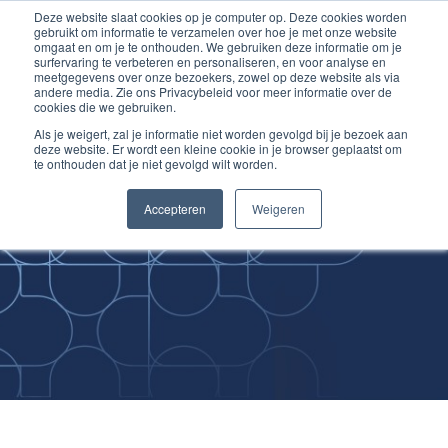
Deze website slaat cookies op je computer op. Deze cookies worden
Ga
Inloggen account
gebruikt om informatie te verzamelen over hoe je met onze website
naar
omgaat en om je te onthouden. We gebruiken deze informatie om je
surfervaring te verbeteren en personaliseren, en voor analyse en
de
meetgegevens over onze bezoekers, zowel op deze website als via
inhoud
andere media. Zie ons Privacybeleid voor meer informatie over de
cookies die we gebruiken.
Als je weigert, zal je informatie niet worden gevolgd bij je bezoek aan
deze website. Er wordt een kleine cookie in je browser geplaatst om
te onthouden dat je niet gevolgd wilt worden.
Improving
Accepteren
Weigeren
Medical Skills