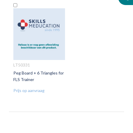
In
Winkelwagen
LT50331
Peg Board + 6 Triangles for
VOEG
FLS Trainer
TOE
AAN
Prijs op aanvraag
VERLANGLIJST