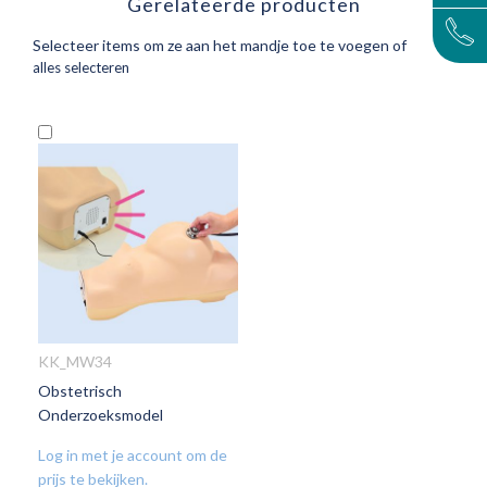
Gerelateerde producten
Selecteer items om ze aan het mandje toe te voegen of
alles selecteren
In
Winkelwagen
KK_MW34
Obstetrisch
VOEG
Onderzoeksmodel
TOE
AAN
Log in met je account om de
VERLANGLIJST
prijs te bekijken.