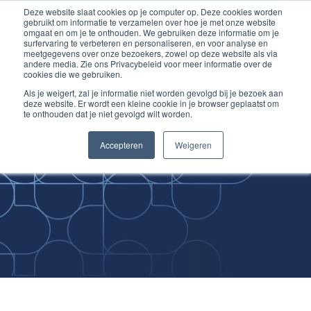
Deze website slaat cookies op je computer op. Deze cookies worden
Ga
Inloggen account
gebruikt om informatie te verzamelen over hoe je met onze website
naar
omgaat en om je te onthouden. We gebruiken deze informatie om je
surfervaring te verbeteren en personaliseren, en voor analyse en
de
meetgegevens over onze bezoekers, zowel op deze website als via
inhoud
andere media. Zie ons Privacybeleid voor meer informatie over de
cookies die we gebruiken.
Als je weigert, zal je informatie niet worden gevolgd bij je bezoek aan
deze website. Er wordt een kleine cookie in je browser geplaatst om
te onthouden dat je niet gevolgd wilt worden.
Improving
Accepteren
Weigeren
Medical Skills