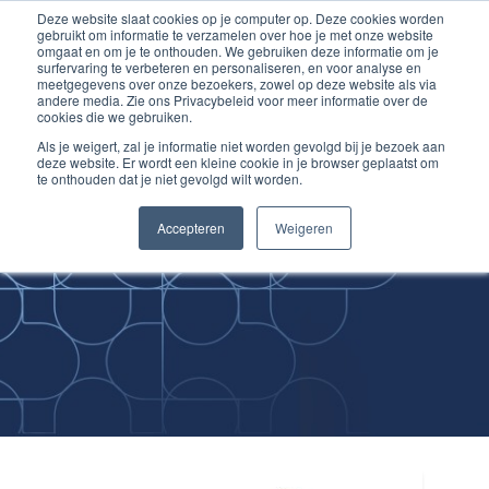
Deze website slaat cookies op je computer op. Deze cookies worden
Ga
Inloggen account
gebruikt om informatie te verzamelen over hoe je met onze website
naar
omgaat en om je te onthouden. We gebruiken deze informatie om je
surfervaring te verbeteren en personaliseren, en voor analyse en
de
meetgegevens over onze bezoekers, zowel op deze website als via
inhoud
andere media. Zie ons Privacybeleid voor meer informatie over de
cookies die we gebruiken.
Als je weigert, zal je informatie niet worden gevolgd bij je bezoek aan
deze website. Er wordt een kleine cookie in je browser geplaatst om
te onthouden dat je niet gevolgd wilt worden.
Improving
Accepteren
Weigeren
Medical Skills