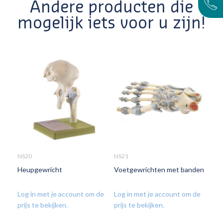
Andere producten die
mogelijk iets voor u zijn!
NS20
NS21
NS3
Heupgewricht
Voetgewrichten met banden
Voe
ope
spr
Log in met je account om de
Log in met je account om de
prijs te bekijken.
prijs te bekijken.
Log
prij