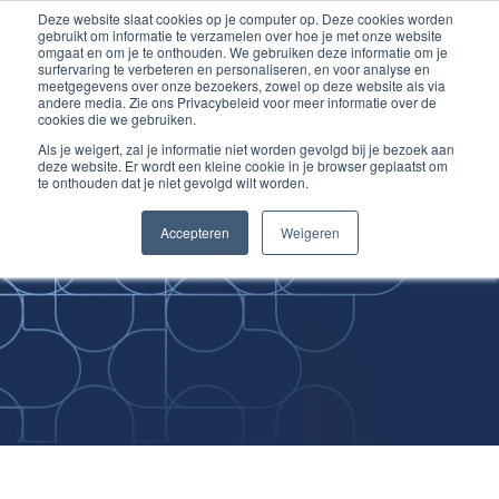
Deze website slaat cookies op je computer op. Deze cookies worden
Ga
Inloggen account
gebruikt om informatie te verzamelen over hoe je met onze website
naar
omgaat en om je te onthouden. We gebruiken deze informatie om je
surfervaring te verbeteren en personaliseren, en voor analyse en
de
meetgegevens over onze bezoekers, zowel op deze website als via
inhoud
andere media. Zie ons Privacybeleid voor meer informatie over de
cookies die we gebruiken.
Als je weigert, zal je informatie niet worden gevolgd bij je bezoek aan
deze website. Er wordt een kleine cookie in je browser geplaatst om
te onthouden dat je niet gevolgd wilt worden.
Improving
Accepteren
Weigeren
Medical Skills