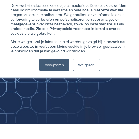
Deze website slaat cookies op je computer op. Deze cookies worden
Ga
Inloggen account
gebruikt om informatie te verzamelen over hoe je met onze website
naar
omgaat en om je te onthouden. We gebruiken deze informatie om je
surfervaring te verbeteren en personaliseren, en voor analyse en
de
meetgegevens over onze bezoekers, zowel op deze website als via
inhoud
andere media. Zie ons Privacybeleid voor meer informatie over de
cookies die we gebruiken.
Als je weigert, zal je informatie niet worden gevolgd bij je bezoek aan
deze website. Er wordt een kleine cookie in je browser geplaatst om
te onthouden dat je niet gevolgd wilt worden.
Improving
Accepteren
Weigeren
Medical Skills