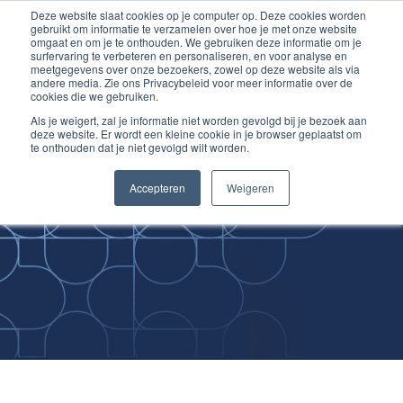
Deze website slaat cookies op je computer op. Deze cookies worden
Ga
Inloggen account
gebruikt om informatie te verzamelen over hoe je met onze website
naar
omgaat en om je te onthouden. We gebruiken deze informatie om je
surfervaring te verbeteren en personaliseren, en voor analyse en
de
meetgegevens over onze bezoekers, zowel op deze website als via
inhoud
andere media. Zie ons Privacybeleid voor meer informatie over de
cookies die we gebruiken.
Als je weigert, zal je informatie niet worden gevolgd bij je bezoek aan
deze website. Er wordt een kleine cookie in je browser geplaatst om
te onthouden dat je niet gevolgd wilt worden.
Improving
Accepteren
Weigeren
Medical Skills